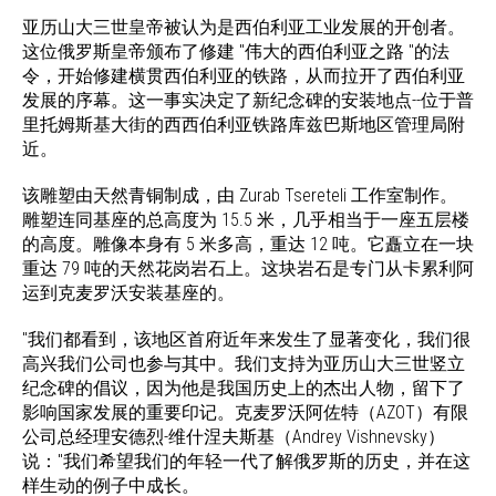
亚历山大三世皇帝被认为是西伯利亚工业发展的开创者。
这位俄罗斯皇帝颁布了修建 "伟大的西伯利亚之路 "的法
令，开始修建横贯西伯利亚的铁路，从而拉开了西伯利亚
发展的序幕。这一事实决定了新纪念碑的安装地点--位于普
里托姆斯基大街的西西伯利亚铁路库兹巴斯地区管理局附
近。
该雕塑由天然青铜制成，由 Zurab Tsereteli 工作室制作。
雕塑连同基座的总高度为 15.5 米，几乎相当于一座五层楼
的高度。雕像本身有 5 米多高，重达 12 吨。它矗立在一块
重达 79 吨的天然花岗岩石上。这块岩石是专门从卡累利阿
运到克麦罗沃安装基座的。
"我们都看到，该地区首府近年来发生了显著变化，我们很
高兴我们公司也参与其中。我们支持为亚历山大三世竖立
纪念碑的倡议，因为他是我国历史上的杰出人物，留下了
影响国家发展的重要印记。克麦罗沃阿佐特（AZOT）有限
公司总经理安德烈-维什涅夫斯基（Andrey Vishnevsky）
说："我们希望我们的年轻一代了解俄罗斯的历史，并在这
样生动的例子中成长。