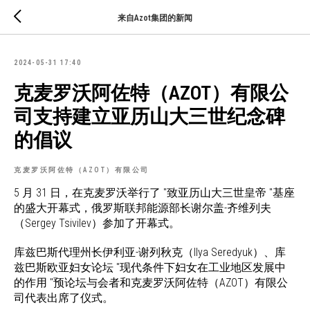
来自Azot集团的新闻
2024-05-31 17:40
克麦罗沃阿佐特（AZOT）有限公
司支持建立亚历山大三世纪念碑
的倡议
克麦罗沃阿佐特（AZOT）有限公司
5 月 31 日，在克麦罗沃举行了 "致亚历山大三世皇帝 "基座
的盛大开幕式，俄罗斯联邦能源部长谢尔盖-齐维列夫
（Sergey Tsivilev）参加了开幕式。
库兹巴斯代理州长伊利亚-谢列秋克（Ilya Seredyuk）、库
兹巴斯欧亚妇女论坛 "现代条件下妇女在工业地区发展中
的作用 "预论坛与会者和克麦罗沃阿佐特（AZOT）有限公
司代表出席了仪式。