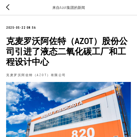
来自Azot集团的新闻
2025-05-22 08:56
克麦罗沃阿佐特（AZOT）股份公
司引进了液态二氧化碳工厂和工
程设计中心
克麦罗沃阿佐特（AZOT）有限公司